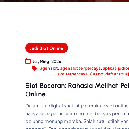
Judi Slot Online
Jul, Ming, 2026
agen slot
,
agen slot terpercaya
,
aplikasi judi
slot terpercaya
,
Casino
,
daftar situs 
Slot Bocoran: Rahasia Melihat P
Online
Dalam era digital saat ini, permainan slot onl
hanya sebagai hiburan semata, banyak pemain
peluang menang mereka. Salah satu istilah yan
bocoran”. Tapi apa sebenarnya arti dari slot 