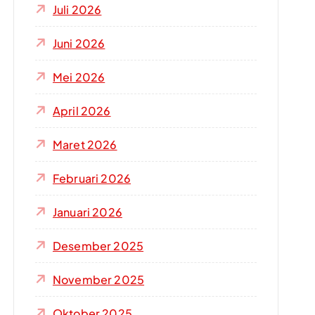
Juli 2026
Juni 2026
Mei 2026
April 2026
Maret 2026
Februari 2026
Januari 2026
Desember 2025
November 2025
Oktober 2025