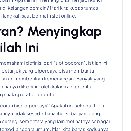
di kalangan pemain? Mari kita kupas tuntas
h langkah saat bermain slot online.
oran? Menyingkap
ilah Ini
mahami definisi dari “slot bocoran”. Istilah ini
au petunjuk yang dipercaya bisa membantu
ot akan memberikan kemenangan. Banyak yang
 hanya diketahui oleh kalangan tertentu,
 pihak operator tertentu.
coran bisa dipercaya? Apakah ini sekadar teori
abannya tidak sesederhana itu. Sebagian orang
curang, sementara yang lain melihatnya sebagai
g tersedia secara umum. Mari kita bahas keduanya