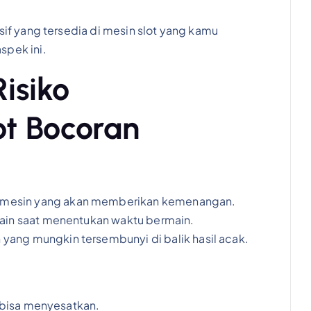
sif yang tersedia di mesin slot yang kamu
spek ini.
isiko
t Bocoran
mesin yang akan memberikan kemenangan.
ain saat menentukan waktu bermain.
ng mungkin tersembunyi di balik hasil acak.
n bisa menyesatkan.