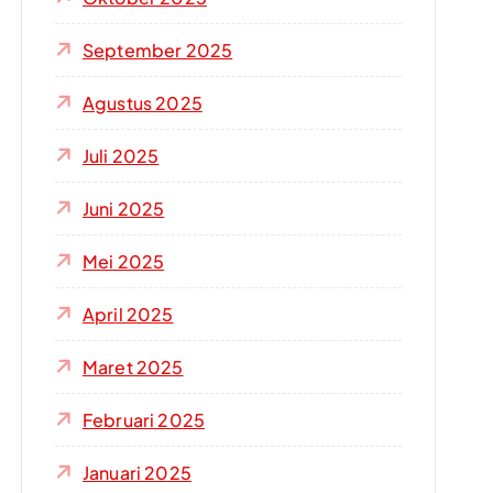
September 2025
Agustus 2025
Juli 2025
Juni 2025
Mei 2025
April 2025
Maret 2025
Februari 2025
Januari 2025