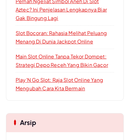
Pernah Ngeliat Simbol Aneh Di Slot
Aztec? Ini Penjelasan Lengkapnya Biar
Gak Bingung Lagi
Slot Bocoran: Rahasia Melihat Peluang
Menang Di Dunia Jackpot Online
Main Slot Online Tanpa Tekor Dompet:
Strategi Depo Receh Yang Bikin Gacor
Play’N Go Slot: Raja Slot Online Yang
Mengubah Cara Kita Bermain
Arsip