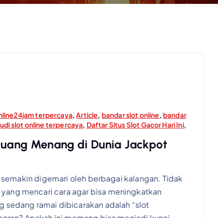
 online24jam terpercaya
,
Article
,
bandar slot online
,
bandar
judi slot online terpercaya
,
Daftar Situs Slot Gacor Hari Ini
,
eluang Menang di Dunia Jackpot
ine semakin digemari oleh berbagai kalangan. Tidak
 yang mencari cara agar bisa meningkatkan
g sedang ramai dibicarakan adalah “slot
bocoran? Apakah ini memang bisa menjadi kunci