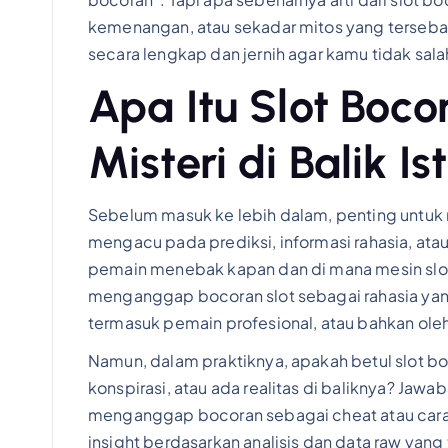
kemenangan, atau sekadar mitos yang tersebar 
secara lengkap dan jernih agar kamu tidak sala
Apa Itu Slot Boc
Misteri di Balik Ist
Sebelum masuk ke lebih dalam, penting untuk me
mengacu pada prediksi, informasi rahasia, at
pemain menebak kapan dan di mana mesin sl
menganggap bocoran slot sebagai rahasia yang
termasuk pemain profesional, atau bahkan oleh
Namun, dalam praktiknya, apakah betul slot bo
konspirasi, atau ada realitas di baliknya? Jaw
menganggap bocoran sebagai cheat atau cara 
insight berdasarkan analisis dan data raw yan