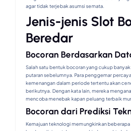
agar tidak terjebak asumsi semata.
Jenis-jenis Slot
Beredar
Bocoran Berdasarkan Data
Salah satu bentuk bocoran yang cukup banyak 
putaran sebelumnya. Para penggemar percaya
kemenangan dalam periode tertentu akan cend
berikutnya. Dengan kata lain, mereka mengana
mencoba menebak kapan peluang terbaik mun
Bocoran dari Prediksi Tekn
Kemajuan teknologi memungkinkan beberapa 