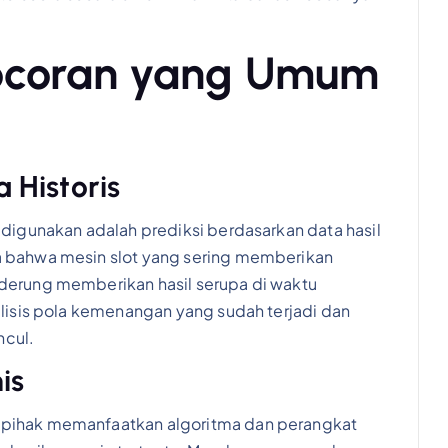
 Bocoran yang Umum
 Historis
digunakan adalah prediksi berdasarkan data hasil
 bahwa mesin slot yang sering memberikan
erung memberikan hasil serupa di waktu
lisis pola kemenangan yang sudah terjadi dan
cul.
is
pihak memanfaatkan algoritma dan perangkat