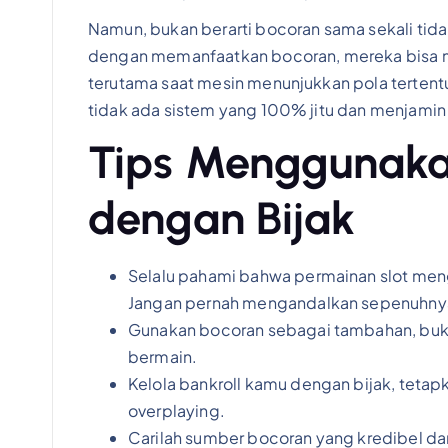
Namun, bukan berarti bocoran sama sekali ti
dengan memanfaatkan bocoran, mereka bisa m
terutama saat mesin menunjukkan pola tertentu 
tidak ada sistem yang 100% jitu dan menjami
Tips Menggunaka
dengan Bijak
Selalu pahami bahwa permainan slot men
Jangan pernah mengandalkan sepenuhny
Gunakan bocoran sebagai tambahan, buka
bermain.
Kelola bankroll kamu dengan bijak, teta
overplaying.
Carilah sumber bocoran yang kredibel da