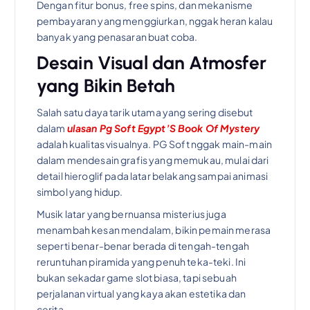
Dengan fitur bonus, free spins, dan mekanisme
pembayaran yang menggiurkan, nggak heran kalau
banyak yang penasaran buat coba.
Desain Visual dan Atmosfer
yang Bikin Betah
Salah satu daya tarik utama yang sering disebut
dalam
ulasan Pg Soft Egypt’S Book Of Mystery
adalah kualitas visualnya. PG Soft nggak main-main
dalam mendesain grafis yang memukau, mulai dari
detail hieroglif pada latar belakang sampai animasi
simbol yang hidup.
Musik latar yang bernuansa misterius juga
menambah kesan mendalam, bikin pemain merasa
seperti benar-benar berada di tengah-tengah
reruntuhan piramida yang penuh teka-teki. Ini
bukan sekadar game slot biasa, tapi sebuah
perjalanan virtual yang kaya akan estetika dan
cerita.