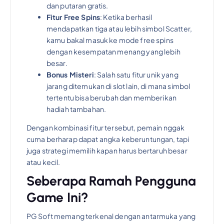
dan putaran gratis.
Fitur Free Spins
: Ketika berhasil
mendapatkan tiga atau lebih simbol Scatter,
kamu bakal masuk ke mode free spins
dengan kesempatan menang yang lebih
besar.
Bonus Misteri
: Salah satu fitur unik yang
jarang ditemukan di slot lain, di mana simbol
tertentu bisa berubah dan memberikan
hadiah tambahan.
Dengan kombinasi fitur tersebut, pemain nggak
cuma berharap dapat angka keberuntungan, tapi
juga strategi memilih kapan harus bertaruh besar
atau kecil.
Seberapa Ramah Pengguna
Game Ini?
PG Soft memang terkenal dengan antarmuka yang