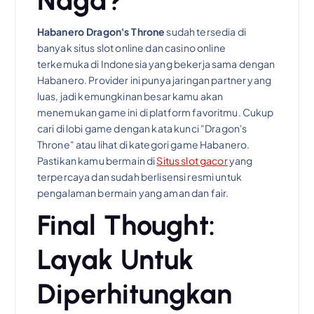
Habanero Dragon's Throne
sudah tersedia di
banyak situs slot online dan casino online
terkemuka di Indonesia yang bekerja sama dengan
Habanero. Provider ini punya jaringan partner yang
luas, jadi kemungkinan besar kamu akan
menemukan game ini di platform favoritmu. Cukup
cari di lobi game dengan kata kunci "Dragon's
Throne" atau lihat di kategori game Habanero.
Pastikan kamu bermain di
Situs slot gacor
yang
terpercaya dan sudah berlisensi resmi untuk
pengalaman bermain yang aman dan fair.
Final Thought:
Layak Untuk
Diperhitungkan