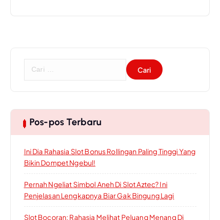
C
a
r
i
u
n
Pos-pos Terbaru
t
u
Ini Dia Rahasia Slot Bonus Rollingan Paling Tinggi Yang
k
Bikin Dompet Ngebul!
:
Pernah Ngeliat Simbol Aneh Di Slot Aztec? Ini
Penjelasan Lengkapnya Biar Gak Bingung Lagi
Slot Bocoran: Rahasia Melihat Peluang Menang Di