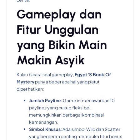
Gameplay dan
Fitur Unggulan
yang Bikin Main
Makin Asyik
Kalau bicara soal gameplay,
Egypt’S Book Of
Mystery
punya beberapa hal yang patut
diperhatikan:
Jumlah Payline
: Game ini menawarkan 10
paylines yang cukup fleksibel,
memungkinkan berbagai kombinasi
kemenangan.
Simbol Khusus
: Ada simbol Wild dan Scatter
yang berperan penting membuka fitur bonus