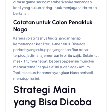
di base game sering memberikan kemenangan
kecil yang cukup sering untuk menjaga saldo tetap
bertahan.
Catatan untuk Calon Penakluk
Naga
Karena volatilitasnya tinggi, jangan harap
kemenangan kecil terus-menerus. Bisa ada
periode yang cukup panjang tanpa fitur besar
terpicu, jadi manajemen bankroll itu wajib. Selain itu,
meski fiturnya hebat, beberapa pemain mungkin
merasa tema "naga Asia" ini sudah agak umum.
Tapi, eksekusi Habanero yang luar biasa berhasil
menutupi hal ini.
Strategi Main
yang Bisa Dicoba