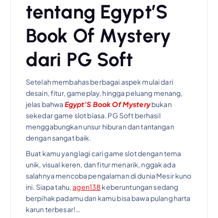
tentang Egypt’S
Book Of Mystery
dari PG Soft
Setelah membahas berbagai aspek mulai dari
desain, fitur, gameplay, hingga peluang menang,
jelas bahwa
Egypt’S Book Of Mystery
bukan
sekedar game slot biasa. PG Soft berhasil
menggabungkan unsur hiburan dan tantangan
dengan sangat baik.
Buat kamu yang lagi cari game slot dengan tema
unik, visual keren, dan fitur menarik, nggak ada
salahnya mencoba pengalaman di dunia Mesir kuno
ini. Siapa tahu,
agen138
keberuntungan sedang
berpihak padamu dan kamu bisa bawa pulang harta
karun terbesar!…