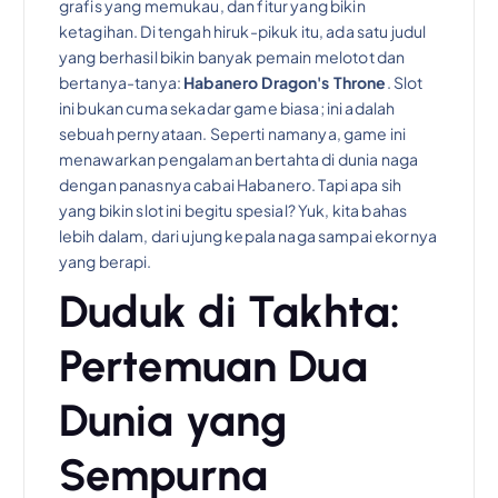
grafis yang memukau, dan fitur yang bikin
ketagihan. Di tengah hiruk-pikuk itu, ada satu judul
yang berhasil bikin banyak pemain melotot dan
bertanya-tanya:
Habanero Dragon's Throne
. Slot
ini bukan cuma sekadar game biasa; ini adalah
sebuah pernyataan. Seperti namanya, game ini
menawarkan pengalaman bertahta di dunia naga
dengan panasnya cabai Habanero. Tapi apa sih
yang bikin slot ini begitu spesial? Yuk, kita bahas
lebih dalam, dari ujung kepala naga sampai ekornya
yang berapi.
Duduk di Takhta:
Pertemuan Dua
Dunia yang
Sempurna