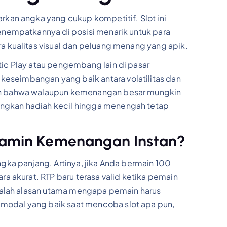
rkan angka yang cukup kompetitif. Slot ini
enempatkannya di posisi menarik untuk para
a kualitas visual dan peluang menang yang apik.
ic Play atau pengembang lain di pasar
seimbangan yang baik antara volatilitas dan
an bahwa walaupun kemenangan besar mungkin
ngkan hadiah kecil hingga menengah tetap
amin Kemenangan Instan?
ngka panjang. Artinya, jika Anda bermain 100
ra akurat. RTP baru terasa valid ketika pemain
adalah alasan utama mengapa pemain harus
modal yang baik saat mencoba slot apa pun,