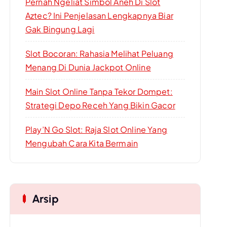
Pernah Ngeliat Simbol Aneh Di Slot
Aztec? Ini Penjelasan Lengkapnya Biar
Gak Bingung Lagi
Slot Bocoran: Rahasia Melihat Peluang
Menang Di Dunia Jackpot Online
Main Slot Online Tanpa Tekor Dompet:
Strategi Depo Receh Yang Bikin Gacor
Play’N Go Slot: Raja Slot Online Yang
Mengubah Cara Kita Bermain
Arsip