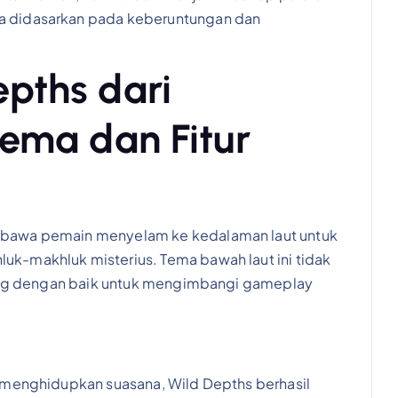
a didasarkan pada keberuntungan dan
pths dari
Tema dan Fitur
awa pemain menyelam ke kedalaman laut untuk
k-makhluk misterius. Tema bawah laut ini tidak
ncang dengan baik untuk mengimbangi gameplay
g menghidupkan suasana, Wild Depths berhasil