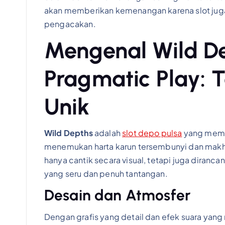
akan memberikan kemenangan karena slot jug
pengacakan.
Mengenal Wild De
Pragmatic Play: 
Unik
Wild Depths
adalah
slot depo pulsa
yang memb
menemukan harta karun tersembunyi dan makhlu
hanya cantik secara visual, tetapi juga dira
yang seru dan penuh tantangan.
Desain dan Atmosfer
Dengan grafis yang detail dan efek suara yan