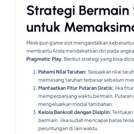
Strategi Bermain 
untuk Memaksim
Meskipun game slot mengandalkan keberuntung
membantu Anda mendekatkan diri pada angka
Pragmatic Play
. Berikut strategi yang bisa dic
Pahami Nilai Taruhan:
Sesuaikan nilai tar
memasang taruhan terbesar sebelum men
Manfaatkan Fitur Putaran Gratis:
Jika fitu
memperpanjang waktu bermain. Putaran g
mengeluarkan modal tambahan.
Kelola Bankroll dengan Disiplin:
Tentukan
bermain. Jika sudah mencapai batas ters
peruntungan di lain waktu.