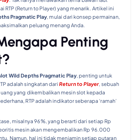
i RTP (Return to Player) yang menarik. Artikel ini
pths Pragmatic Play
, mulai dari konsep permainan,
emaksimalkan peluang menang Anda.
 Mengapa Penting
t?
slot Wild Depths Pragmatic Play
, penting untuk
 RTP adalah singkatan dari
Return to Player
, sebuah
a uang yang dikembalikan mesin slot kepada
derhana, RTP adalah indikator seberapa ‘ramah’
se, misalnya 96%, yang berarti dari setiap Rp
teoritis mesin akan mengembalikan Rp 96.000
u. Namun, hal ini tidak menjamin setiap putaran