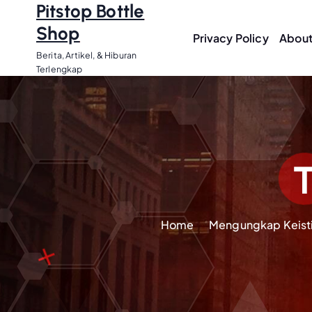
Pitstop Bottle
S
k
Shop
Privacy Policy
About
i
Berita, Artikel, & Hiburan
p
Terlengkap
t
o
c
o
n
T
t
e
n
Home
Mengungkap Keisti
t