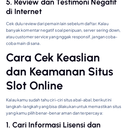
5. Review dan Testimoni Negatif
di Internet
Cek dulu review dari pemain lain sebelum daftar. Kalau
banyak komentar negatif soal penipuan, server sering down,
atau customer service yang nggak responsif, jangan coba-
coba main di sana.
Cara Cek Keaslian
dan Keamanan Situs
Slot Online
Kalau kamu sudah tahu ciri-ciri situs abal-abal, berikut ini
langkah-langkah yang bisa dilakukan untuk memastikan situs
yang kamu pilih benar-benar aman dan terpercaya:
1. Cari Informasi Lisensi dan