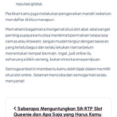
reputasi global.
Pastikan kamu juga melakukan pengecekan mandiri sebelum
mendaftar di situs manapun.
Memahami bagaimana mengenali situs slot abal-abal sangat
penting supaya kamu bisa menikmati permainan tanpa rasa
cemas atau khawatir. Jangan mudah tergiur dengan tawaran
yang terlalu bagus dan selalu lakukan riset sebelum
menentukan tempat bermain. Ingat, judi online itu
seharusnya bikin senang, bukan stres karena penipuan.
Semoga artikel ini membantu kamu lebih bijak dalam memilih
situs slot online. Selamat mencoba dan semoga hoki selalu
menyertai!
N
Seberapa Menguntungkan Sih RTP Slot
a
Queenie dan Apa Saja yang Harus Kamu