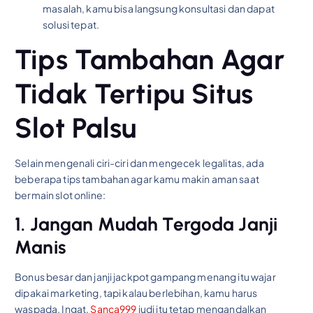
masalah, kamu bisa langsung konsultasi dan dapat
solusi tepat.
Tips Tambahan Agar
Tidak Tertipu Situs
Slot Palsu
Selain mengenali ciri-ciri dan mengecek legalitas, ada
beberapa tips tambahan agar kamu makin aman saat
bermain slot online:
1. Jangan Mudah Tergoda Janji
Manis
Bonus besar dan janji jackpot gampang menang itu wajar
dipakai marketing, tapi kalau berlebihan, kamu harus
waspada. Ingat,
Sanca999
judi itu tetap mengandalkan