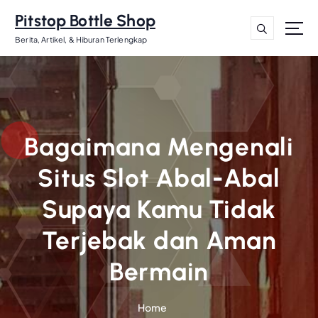
S
Pitstop Bottle Shop
k
i
Berita, Artikel, & Hiburan Terlengkap
p
t
o
c
o
n
Bagaimana Mengenali
t
Situs Slot Abal-Abal
e
n
Supaya Kamu Tidak
t
Terjebak dan Aman
Bermain
Home