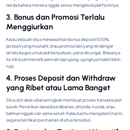
tanda bahwa mereka nggak serius mengelola platformnya.
3. Bonus dan Promosi Terlalu
Menggiurkan
Kalau sebuah situs menawarkan bonus deposit 500%,
jackpot yang mustahil, atau promosi lain yang terdengar
terlalu bagus untuk jadi kenyataan, patut dicurigai. Biasanya
itu trik buat menarik pemain tapi ujung-ujungnya malah bikin
rugi.
4. Proses Deposit dan Withdraw
yang Ribet atau Lama Banget
Situs slot abal-abal seringkali membuat proses transaksi jadi
susah. Penarikan dana bisa dibatasi, ditunda-nunda, atau
bahkan nggak cair sama sekali. Kalau kamu mengalami hal ini,
segera hentikan permainan di situs tersebut.