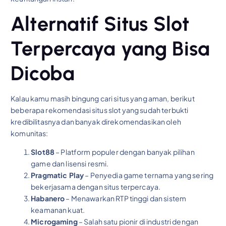
Alternatif Situs Slot
Terpercaya yang Bisa
Dicoba
Kalau kamu masih bingung cari situs yang aman, berikut
beberapa rekomendasi situs slot yang sudah terbukti
kredibilitasnya dan banyak direkomendasikan oleh
komunitas:
Slot88
– Platform populer dengan banyak pilihan
game dan lisensi resmi.
Pragmatic Play
– Penyedia game ternama yang sering
bekerjasama dengan situs terpercaya.
Habanero
– Menawarkan RTP tinggi dan sistem
keamanan kuat.
Microgaming
– Salah satu pionir di industri dengan