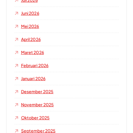
Juni 2026
Mei 2026
April 2026
Maret 2026
Februari 2026
Januari 2026
Desember 2025
November 2025
Oktober 2025
September 2025