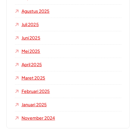
Agustus 2025
Juli 2025
Juni 2025
Mei 2025
April 2025
Maret 2025
Februari 2025
Januari 2025
November 2024