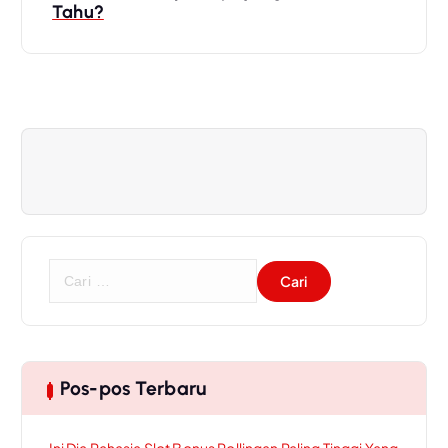
Tahu?
v
i
g
a
s
C
i
a
r
p
i
u
o
n
Pos-pos Terbaru
t
s
u