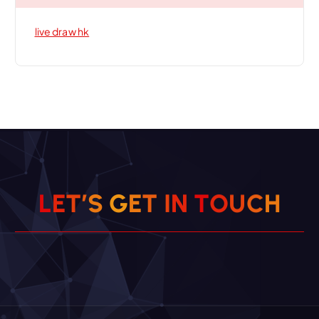
live draw hk
L
E
T
’
S
G
E
T
I
N
T
O
U
C
H