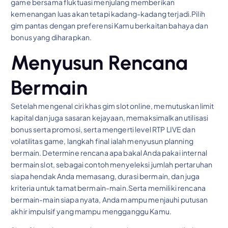
game bersama fluktuasi menjulang memberikan
kemenangan luas akan tetapi kadang-kadang terjadi.Pilih
gim pantas dengan preferensi Kamu berkaitan bahaya dan
bonus yang diharapkan.
Menyusun Rencana
Bermain
Setelah mengenal ciri khas gim slot online, memutuskan limit
kapital dan juga sasaran kejayaan, memaksimalkan utilisasi
bonus serta promosi, serta mengerti level RTP LIVE dan
volatilitas game, langkah final ialah menyusun planning
bermain. Determine rencana apa bakal Anda pakai internal
bermain slot, sebagai contoh menyeleksi jumlah pertaruhan
siapa hendak Anda memasang, durasi bermain, dan juga
kriteria untuk tamat bermain-main.Serta memiliki rencana
bermain-main siapa nyata, Anda mampu menjauhi putusan
akhir impulsif yang mampu mengganggu Kamu.