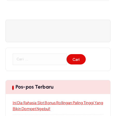
i
g
a
s
C
i
a
r
p
i
u
o
n
Pos-pos Terbaru
t
s
u
Ini Dia Rahasia Slot Bonus Rollingan Paling Tinggi Yang
k
Bikin Dompet Ngebul!
: