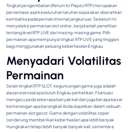
Tingkat pengembalian (Return to Player/RTP) merupakan
persentase asal keseluruhan taruhan siapa akan diserahkan
kembali kepada pemain internal jangka luas. Sebelum Ini
menyeleksi permainan slot online, kerjakanlah penelitian
tentang level RTP LIVE dari masing-masing game.Pilih
permainan apa mempunyai tingkat RTP LIVE yang tinggian
bagi menggunakan peluang keberhasilan Engkau.
Menyadari Volatilitas
Permainan
Selain tingkat RTP SLOT, keguncangan game juga adalah
alasan esensial apa butuh Engkau perhatikan. Fluktuasi
mengacu pada seberapa banyak kali dan juga berapa besar
kemenangan apa barangkali Anda dapatkan dalam sebuah
permainan slot gacor. Game dengan volatilitas ceper
cenderung memberikan keberhasilan apa lebih banyak
mungil akan tetapi lebih banyak banyak kali, sementara