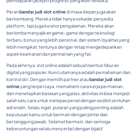
pembayaran jackpot progresif yang lebih terbuka.
Peran
bandar judi slot online
di masa depan juga akan
berkembang. Mereka tidak hanya sekadar penyedia
platform, tapi juga kurator pengalaman. Mereka akan
berlomba menyajikan game-game dengan teknologi
terbaru, bonus yang lebih personal, dan sistem loyalitas yang
lebih mengikat, tentunya dengan tetap mengedepankan
aspek keamanan dan permainan yang fair.
Pada akhirnya, slot online adalah sebuah bentuk hiburan
digital yang populer. Kunci utamanya adalah pemahaman dan
kontrol diri. Dengan memilih partner atau
bandar judi slot
online
yang terpercaya, memahami cara kerja permainan,
dan menetapkan batasan yang jelas, aktivitas ini bisa menjadi
salah satu cara untuk melepas penat dengan sedikit sentuhan
adrenalin. Selalu ingat, putaran yang paling penting adalah
keputusan kamu untuk bermain dengan pintar dan
bertanggung jawab. Selamat bermain, dan semoga
keberuntungan selalu menyertai (dengan bijak)!