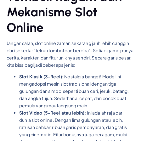
Mekanisme Slot
Online
Jangan salah, slot online zaman sekarang jauh lebih canggih
dari sekedar “tekan tombol dan berdoa”. Setiap game punya
cerita, karakter, dan fitur uniknya sendiri. Secara garis besar,
kita bisa bagi jadi beberapa jenis:
Slot Klasik (3-Reel):
Nostalgia banget! Model ini
mengadopsi mesin slot tradisional dengan tiga
gulungan dan simbol seperti buah ceri, jeruk, batang,
dan angka tujuh. Sederhana, cepat, dan cocok buat
pemula yang mau langsung main.
Slot Video (5-Reel atau lebih):
Ini adalah raja dari
dunia slot online. Dengan lima gulungan atau lebih,
ratusan bahkan ribuan garis pembayaran, dan grafis
yang cinematic. Fitur bonusnya juga beragam, mulai