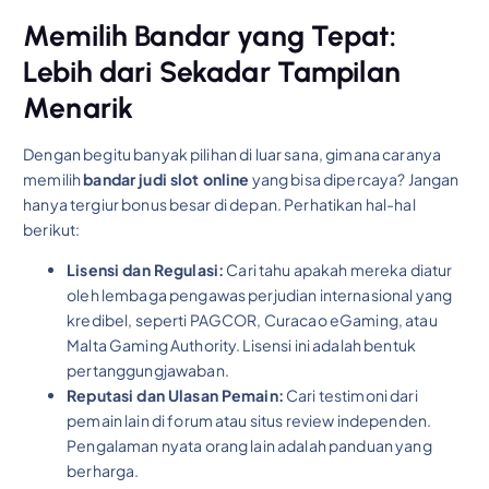
Memilih Bandar yang Tepat:
Lebih dari Sekadar Tampilan
Menarik
Dengan begitu banyak pilihan di luar sana, gimana caranya
memilih
bandar judi slot online
yang bisa dipercaya? Jangan
hanya tergiur bonus besar di depan. Perhatikan hal-hal
berikut:
Lisensi dan Regulasi:
Cari tahu apakah mereka diatur
oleh lembaga pengawas perjudian internasional yang
kredibel, seperti PAGCOR, Curacao eGaming, atau
Malta Gaming Authority. Lisensi ini adalah bentuk
pertanggungjawaban.
Reputasi dan Ulasan Pemain:
Cari testimoni dari
pemain lain di forum atau situs review independen.
Pengalaman nyata orang lain adalah panduan yang
berharga.