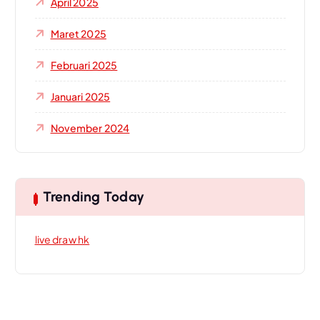
April 2025
Maret 2025
Februari 2025
Januari 2025
November 2024
Trending Today
live draw hk