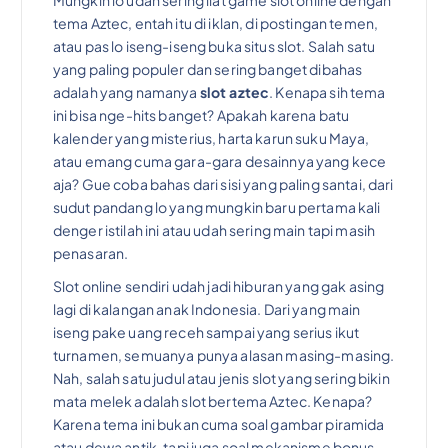
Mungkin lo udah sering liat game slot online dengan
tema Aztec, entah itu di iklan, di postingan temen,
atau pas lo iseng-iseng buka situs slot. Salah satu
yang paling populer dan sering banget dibahas
adalah yang namanya
slot aztec
. Kenapa sih tema
ini bisa nge-hits banget? Apakah karena batu
kalender yang misterius, harta karun suku Maya,
atau emang cuma gara-gara desainnya yang kece
aja? Gue coba bahas dari sisi yang paling santai, dari
sudut pandang lo yang mungkin baru pertama kali
denger istilah ini atau udah sering main tapi masih
penasaran.
Slot online sendiri udah jadi hiburan yang gak asing
lagi di kalangan anak Indonesia. Dari yang main
iseng pake uang receh sampai yang serius ikut
turnamen, semuanya punya alasan masing-masing.
Nah, salah satu judul atau jenis slot yang sering bikin
mata melek adalah slot bertema Aztec. Kenapa?
Karena tema ini bukan cuma soal gambar piramida
atau dewa antik, tapi juga soal mekanisme bonus