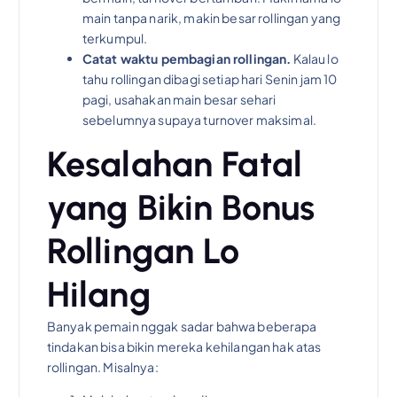
main tanpa narik, makin besar rollingan yang
terkumpul.
Catat waktu pembagian rollingan.
Kalau lo
tahu rollingan dibagi setiap hari Senin jam 10
pagi, usahakan main besar sehari
sebelumnya supaya turnover maksimal.
Kesalahan Fatal
yang Bikin Bonus
Rollingan Lo
Hilang
Banyak pemain nggak sadar bahwa beberapa
tindakan bisa bikin mereka kehilangan hak atas
rollingan. Misalnya: