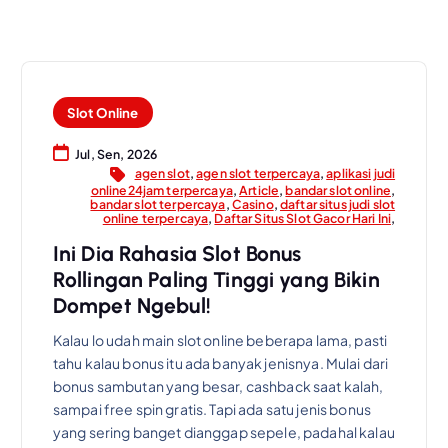
Slot Online
Jul, Sen, 2026
agen slot
,
agen slot terpercaya
,
aplikasi judi
online24jam terpercaya
,
Article
,
bandar slot online
,
bandar slot terpercaya
,
Casino
,
daftar situs judi slot
online terpercaya
,
Daftar Situs Slot Gacor Hari Ini
,
Ini Dia Rahasia Slot Bonus
Rollingan Paling Tinggi yang Bikin
Dompet Ngebul!
Kalau lo udah main slot online beberapa lama, pasti
tahu kalau bonus itu ada banyak jenisnya. Mulai dari
bonus sambutan yang besar, cashback saat kalah,
sampai free spin gratis. Tapi ada satu jenis bonus
yang sering banget dianggap sepele, padahal kalau