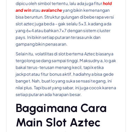
dipicu oleh simbol tertentu, lalu ada juga fitur
hold
and win
atau
avalanche
yang bikin kemenangan
bisa beruntun. Struktur gulungan di beberapa versi
slot aztec juga beda – gak selalu 5×3, kadang ada
yang 6×4 atau bahkan 7×7 dengan sistem cluster
pays. Ini bikin setiap putaran terasa unik dan
gampang bikin penasaran.
Selain itu, volatilitas di slot bertema Aztec biasanya
tergolong sedang sampai tinggi. Maksudnya, lo gak
bakal terus-terusan menang kecil, tapi ketika
jackpot atau fitur bonus aktif, hadiahnya bisa gede
banget. Nah, buat lo yang suka sensasi tegang, ini
nilai plus. Tapi buat yang sabar, ini juga cocok karena
setiap putaran ada harapan besar.
Bagaimana Cara
Main Slot Aztec